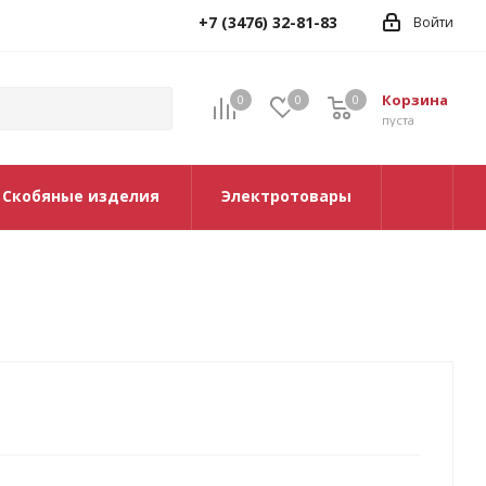
+7 (3476) 32-81-83
Войти
Корзина
0
0
0
0
пуста
Скобяные изделия
Электротовары