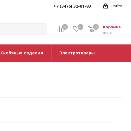
+7 (3476) 32-81-83
Войти
Корзина
0
0
0
0
пуста
Скобяные изделия
Электротовары