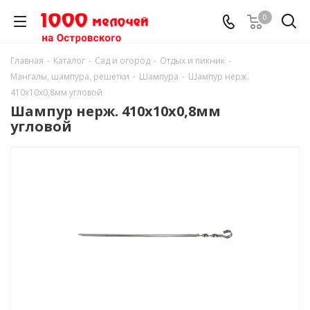
0
Главная
-
Каталог
-
Сад и огород
-
Отдых и пикник
-
Мангалы, шампура, решетки
-
Шампура
-
Шампур нерж.
410х10х0,8мм угловой
Шампур нерж. 410х10х0,8мм
угловой