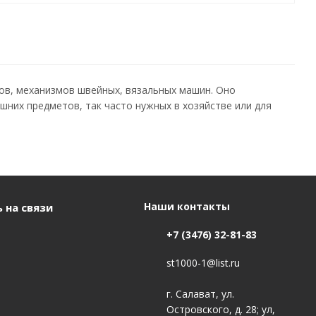
тов, механизмов швейных, вязальных машин. Оно
них предметов, так часто нужных в хозяйстве или для
Наши контакты
 на связи
+7 (3476) 32-81-83
st1000-1@list.ru
г. Салават, ул.
Островского, д. 28; ул,