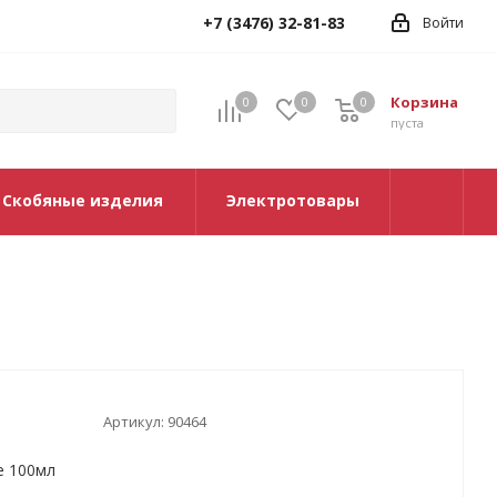
+7 (3476) 32-81-83
Войти
Корзина
0
0
0
0
пуста
Скобяные изделия
Электротовары
Артикул:
90464
е 100мл