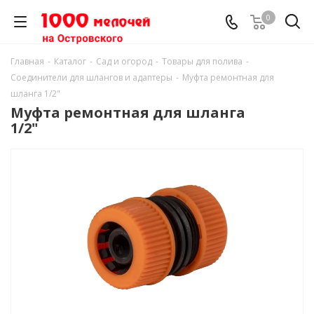
0
Главная
-
Каталог
-
Сад и огород
-
Товары для полива
-
Соединители для шлангов и адаптеры
-
Муфта ремонтная для
шланга 1/2"
Муфта ремонтная для шланга
1/2"