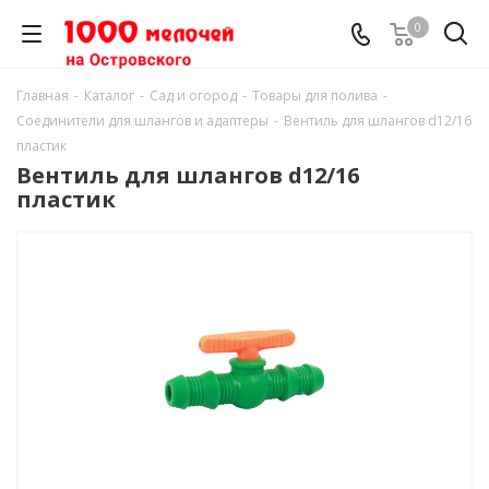
0
Главная
-
Каталог
-
Сад и огород
-
Товары для полива
-
Соединители для шлангов и адаптеры
-
Вентиль для шлангов d12/16
пластик
Вентиль для шлангов d12/16
пластик