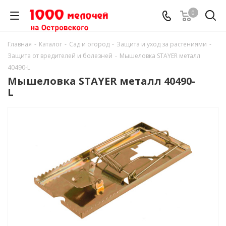
0
Главная
-
Каталог
-
Сад и огород
-
Защита и уход за растениями
-
Защита от вредителей и болезней
-
Мышеловка STAYER металл
40490-L
Мышеловка STAYER металл 40490-
L