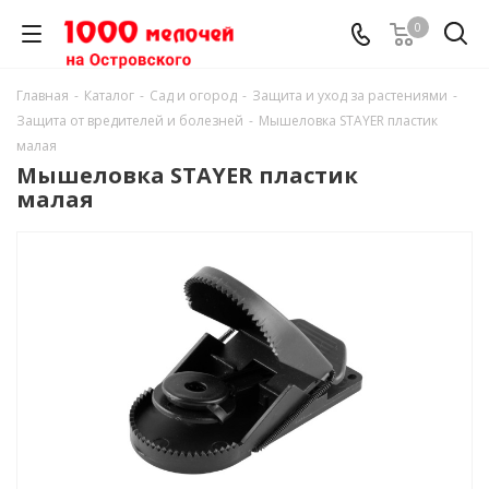
0
Главная
-
Каталог
-
Сад и огород
-
Защита и уход за растениями
-
Защита от вредителей и болезней
-
Мышеловка STAYER пластик
малая
Мышеловка STAYER пластик
малая