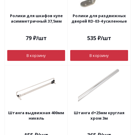
Ролики для шкафов купе
Ролики для раздвижных
асимметричный 37,5мм
дверей RD-03-4 усиленные
79
₽
/шт
535
₽
/шт
В корзину
В корзину
Штанга выдвижная 400мм
Штанга d=25мм круглая
никель
хром 3м