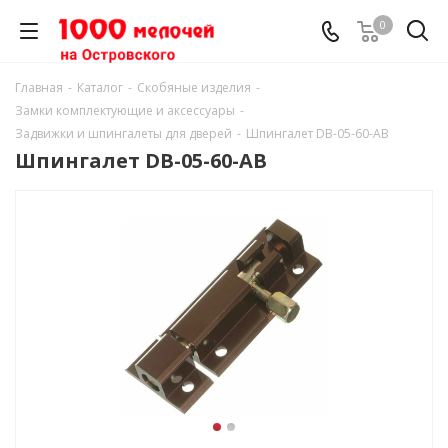
0
Главная
-
Каталог
-
Скобяные изделия
-
Замки комплектующие и аксессуары
-
Задвижки и шпингалеты для дверей
-
Шпингалет DB-05-60-АВ
Шпингалет DB-05-60-АВ