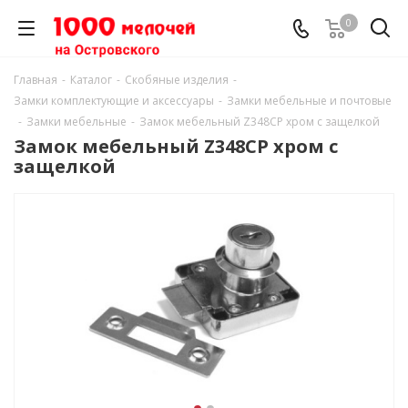
0
Главная
-
Каталог
-
Скобяные изделия
-
Замки комплектующие и аксессуары
-
Замки мебельные и почтовые
-
Замки мебельные
-
Замок мебельный Z348CP хром с защелкой
Замок мебельный Z348CP хром с
защелкой