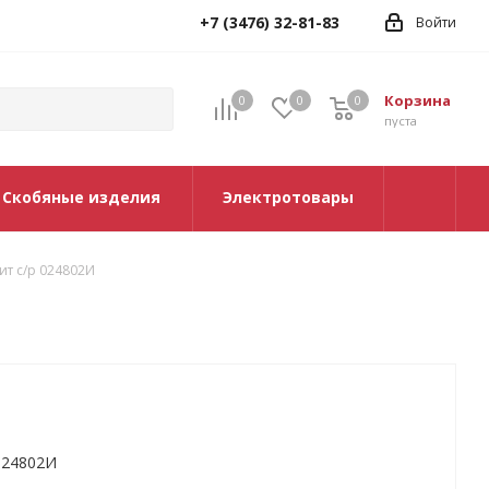
+7 (3476) 32-81-83
Войти
Корзина
0
0
0
0
пуста
Скобяные изделия
Электротовары
ит с/р 024802И
024802И