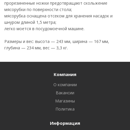
прорезиненные ножки предотвращают скольжение
мясорубки по поверхности стола;
мясорубка оснащена отсеком для хранения насадок и
шнуром длиной 1,5 метра;
легко моется в посудомоечной машине.
Размеры и вес: высота — 243 мм, ширина — 167 мм,
глубина — 234 мм, вес — 3,3 кг.
Компания
О компании
Вакансии
Магазины
Политика
Информация