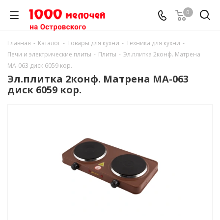
0
Главная
-
Каталог
-
Товары для кухни
-
Техника для кухни
-
Печи и электрические плиты
-
Плиты
-
Эл.плитка 2конф. Матрена
МА-063 диск 6059 кор.
Эл.плитка 2конф. Матрена МА-063
диск 6059 кор.