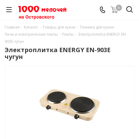
0
Главная
-
Каталог
-
Товары для кухни
-
Техника для кухни
-
Печи и электрические плиты
-
Плиты
-
Электроплитка ENERGY EN-
903E чугун
Электроплитка ENERGY EN-903E
чугун