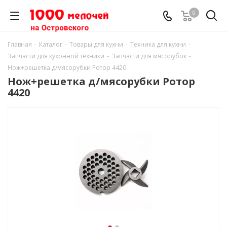
0
Главная
-
Каталог
-
Товары для кухни
-
Техника для кухни
-
Запчасти для кухонной техники
-
Запчасти для мясорубок
-
Нож+решетка д/мясорубки Ротор 4420
Нож+решетка д/мясорубки Ротор
4420