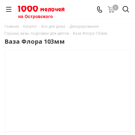
0
Главная
-
Каталог
-
Все для дома
-
Декорирование
-
Горшки, вазы, подставки для цветов
-
Ваза Флора 103мм
Ваза Флора 103мм