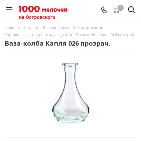
0
Главная
-
Каталог
-
Все для дома
-
Декорирование
-
Горшки, вазы, подставки для цветов
-
Ваза-колба Капля 026 прозрач.
Ваза-колба Капля 026 прозрач.