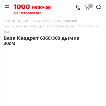
0
Главная
-
Каталог
-
Все для дома
-
Декорирование
-
Горшки, вазы, подставки для цветов
-
Ваза Квадрат 6360/300 дымка
30см
Ваза Квадрат 6360/300 дымка
30см