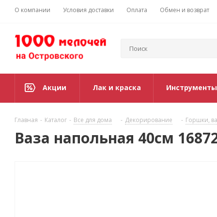
О компании
Условия доставки
Оплата
Обмен и возврат
Акции
Лак и краска
Инструменты
Главная
-
Каталог
-
Все для дома
-
Декорирование
-
Горшки, ва
Ваза напольная 40см 1687