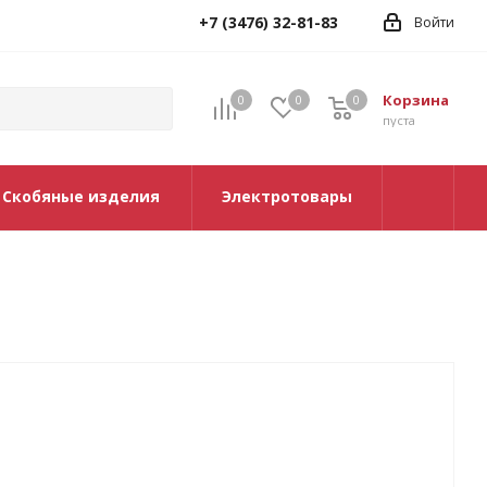
+7 (3476) 32-81-83
Войти
Корзина
0
0
0
0
пуста
Скобяные изделия
Электротовары