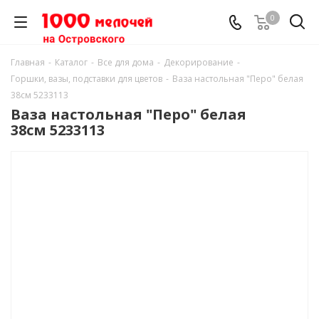
0
Главная
-
Каталог
-
Все для дома
-
Декорирование
-
Горшки, вазы, подставки для цветов
-
Ваза настольная "Перо" белая
38см 5233113
Ваза настольная "Перо" белая
38см 5233113