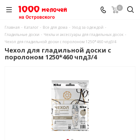
0
Главная
-
Каталог
-
Все для дома
-
Уход за одеждой
-
Гладильные доски
-
Чехлы и аксессуары для гладильных досок
-
Чехол для гладильной доски с поролоном 1250*460 чпд3/4
Чехол для гладильной доски с
поролоном 1250*460 чпд3/4