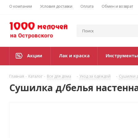
О компании
Условия доставки
Оплата
Обмен и возврат
Акции
Лак и краска
Инструменты
Главная
-
Каталог
-
Все для дома
-
Уход за одеждой
-
Сушилки 
Сушилка д/белья настенна