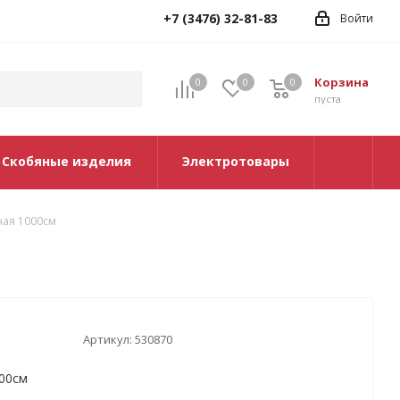
+7 (3476) 32-81-83
Войти
Корзина
0
0
0
0
пуста
Скобяные изделия
Электротовары
ная 1000см
Артикул:
530870
000см