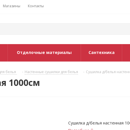
Магазины
Контакты
Отделочные материалы
Сантехника
для белья
-
Настенные сушилки для белья
-
Сушилка д/белья настен
я 1000см
Сушилка д/белья настенная 1