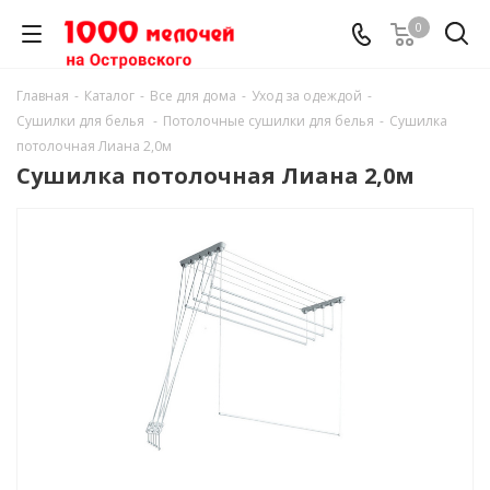
0
Главная
-
Каталог
-
Все для дома
-
Уход за одеждой
-
Сушилки для белья
-
Потолочные сушилки для белья
-
Сушилка
потолочная Лиана 2,0м
Сушилка потолочная Лиана 2,0м