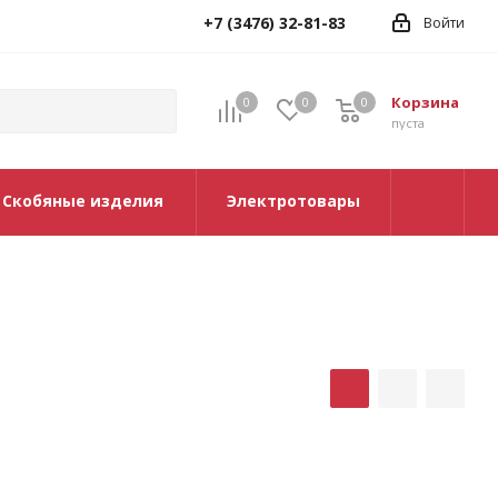
+7 (3476) 32-81-83
Войти
Корзина
0
0
0
0
пуста
Скобяные изделия
Электротовары