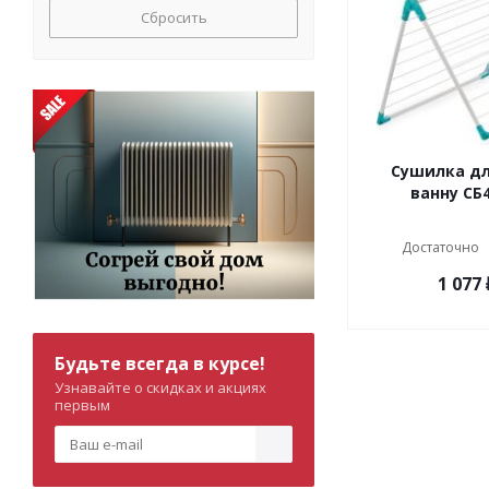
Сбросить
Сушилка дл
ванну СБ
Достаточно
1 077
Будьте всегда в курсе!
Узнавайте о скидках и акциях
первым