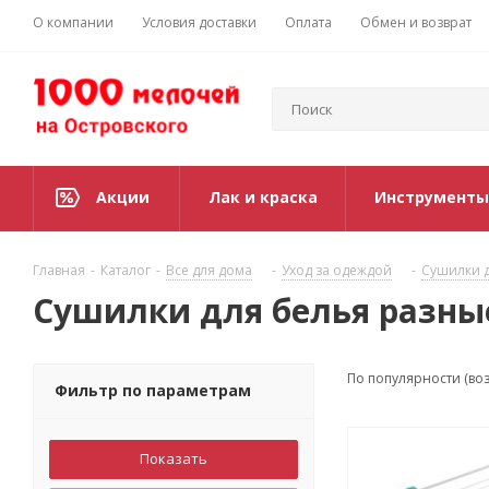
О компании
Условия доставки
Оплата
Обмен и возврат
Акции
Лак и краска
Инструменты
Главная
-
Каталог
-
Все для дома
-
Уход за одеждой
-
Сушилки 
Сушилки для белья разны
По популярности (во
Фильтр по параметрам