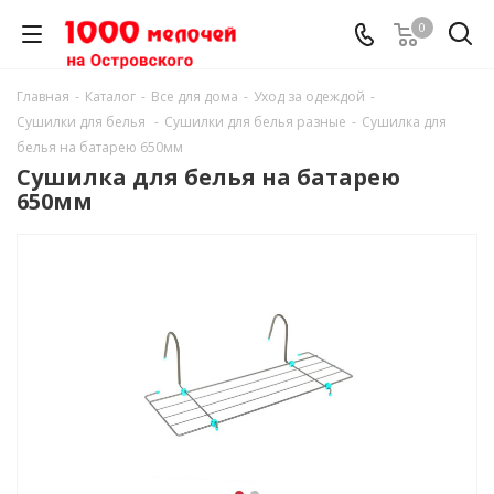
0
Главная
-
Каталог
-
Все для дома
-
Уход за одеждой
-
Сушилки для белья
-
Сушилки для белья разные
-
Сушилка для
белья на батарею 650мм
Сушилка для белья на батарею
650мм