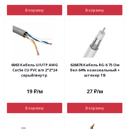
В корзину
В корзину
6063 Кабель U/UTP AWG
626878 Кабель RG-6 75 Ом
Cat5e CU PVC в/п 2*2*24
бел 64% коаксиальный +
серый/внутр.
штекер ТВ
19
₽
/м
27
₽
/м
В корзину
В корзину