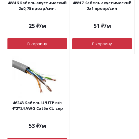
48816 Кабель акустический
48817 Кабель акустический
2х0,75 прозр/син.
2х1 прозр/син
25
₽
/м
51
₽
/м
В корзину
В корзину
46243 Кабель U/UTP в/п
4*2*24 AWG Cat5e CU сер
53
₽
/м