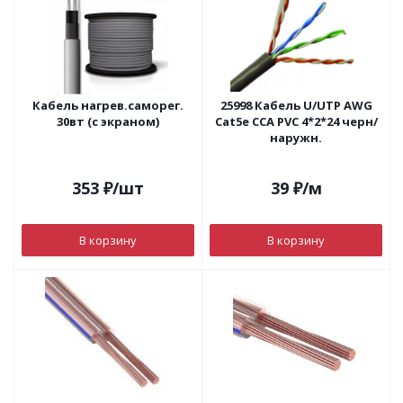
Кабель нагрев.саморег.
25998 Кабель U/UTP AWG
30вт (с экраном)
Cat5e CСА PVC 4*2*24 черн/
наружн.
353
₽
/шт
39
₽
/м
В корзину
В корзину