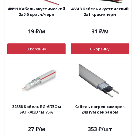
48811 Кабель акустический
48813 Кабель акустический
2х0,5 красн/черн
2х1 красн/черн
19
₽
/м
31
₽
/м
В корзину
В корзину
32358 Кабель RG-6 75Ом
Кабель нагрев.саморег.
SAT-703В 1м 75%
24Вт/м с экраном
27
₽
/м
353
₽
/шт