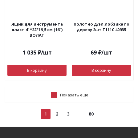
Ящик для инструмента
Полотно д/эл.лобзика по
пласт.41*22*19,5 см (16")
дереву 2шт Т111С 40935
ВОЛАТ
1 035
₽
/шт
69
₽
/шт
В корзину
В корзину
Показать еще
1
2
3
80