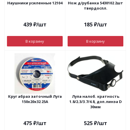
Наушники усиленные 12104
Нож д/рубанка 5430102 2шт
твердоспл.
439
₽
/шт
185
₽
/шт
В корзину
В корзину
Круг абраз заточный Луга
Лупа налоб. кратность
150х20х32 25А
1.8/2.3/3.7/4.8, доп.линза D
30мм
475
₽
/шт
525
₽
/шт