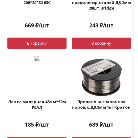
200*20*32 63С
низколегир.сталей Д3,2мм
20шт Bridge
669
₽
/шт
243
₽
/шт
В корзину
В корзину
Лента малярная 48мм*50м
Проволока сварочная
РЕАЛ
порошк.Д0,8мм 1кг Кратон
185
₽
/шт
689
₽
/шт