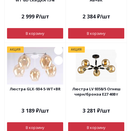
WT GD СКИДКА 13%
АВ+ВК
2 999
₽
/шт
2 384
₽
/шт
В корзину
В корзину
АКЦИЯ
АКЦИЯ
Люстра GLX-934-5-WT+BR
Люстра LV 9358/5 Огнеш
черн/бронза Е27 40Вт
3 189
₽
/шт
3 281
₽
/шт
В корзину
В корзину