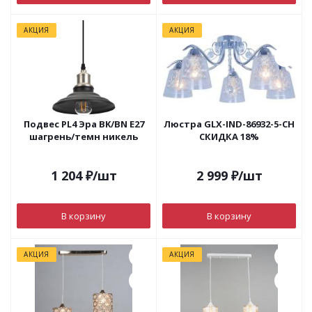
АКЦИЯ
АКЦИЯ
Подвес PL4 Эра BK/BN Е27
Люстра GLX-IND-86932-5-CH
шагрень/темн никель
СКИДКА 18%
1 204
₽
/шт
2 999
₽
/шт
В корзину
В корзину
АКЦИЯ
АКЦИЯ