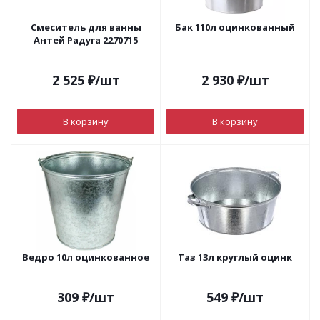
Смеситель для ванны
Бак 110л оцинкованный
Антей Радуга 2270715
2 525
₽
/шт
2 930
₽
/шт
В корзину
В корзину
Ведро 10л оцинкованное
Таз 13л круглый оцинк
309
₽
/шт
549
₽
/шт