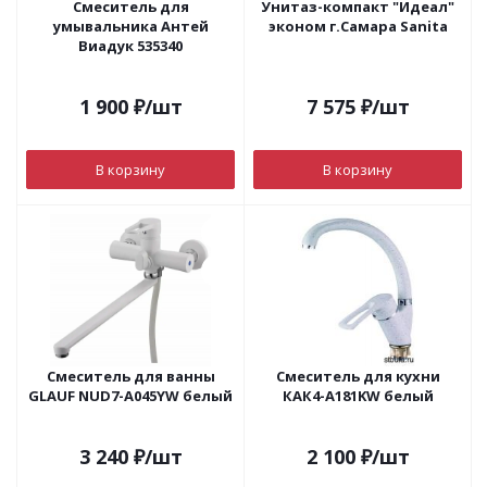
Смеситель для
Унитаз-компакт "Идеал"
умывальника Антей
эконом г.Самара Sanita
Виадук 535340
1 900
₽
/шт
7 575
₽
/шт
В корзину
В корзину
Смеситель для ванны
Смеситель для кухни
GLAUF NUD7-A045YW белый
КАК4-А181KW белый
3 240
₽
/шт
2 100
₽
/шт