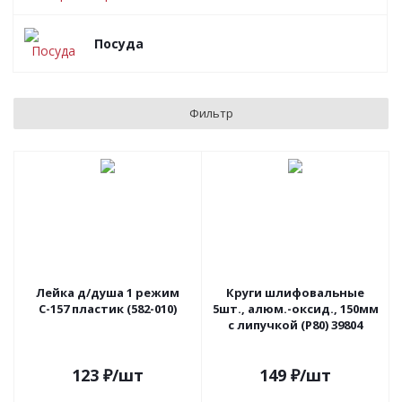
Посуда
Фильтр
Лейка д/душа 1 режим
Круги шлифовальные
С-157 пластик (582-010)
5шт., алюм.-оксид., 150мм
с липучкой (Р80) 39804
123
₽
/шт
149
₽
/шт