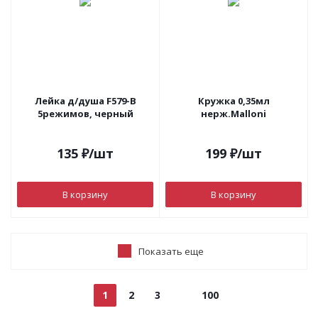
Лейка д/душа F579-В
Кружка 0,35мл
5режимов, черный
нерж.Malloni
135
₽
/шт
199
₽
/шт
В корзину
В корзину
Показать еще
1
2
3
100