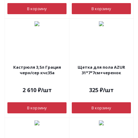
В корзину
В корзину
Кастрюля 3,5л Грация
Щетка для пола AZUR
черн/сер кчс35а
31*7*7см+черенок
2 610
₽
/шт
325
₽
/шт
В корзину
В корзину