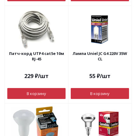
Патч-корд UTP4 cat5е 10м
Лампа Uniel JC G4 220V 35W
RJ-45
CL
229
₽
/шт
55
₽
/шт
В корзину
В корзину