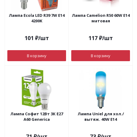
Лампа Ecola LED R39 7W E14
Лампа Camelion R50 60W E14
4200K
матовая
101
₽
/шт
117
₽
/шт
В корзину
В корзину
Лампа Софит 12Вт 3К Е27
Лампа Uniel для хол./
А60 Generica
вытяж. 40W E14
71
₽
/шт
73
₽
/шт