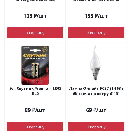
108
₽
/шт
155
₽
/шт
В корзину
В корзину
Э/п Спутник Premium LR03
Лампа Онлайт FC37 Е14 6Вт
ВL2
6К свеча на ветру 61131
89
₽
/шт
69
₽
/шт
В корзину
В корзину