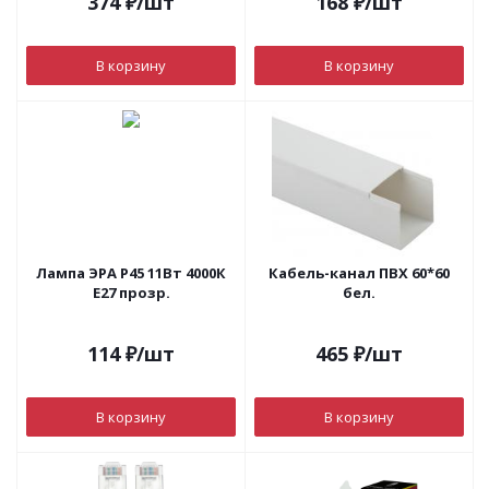
374
₽
/шт
168
₽
/шт
В корзину
В корзину
Лампа ЭРА Р45 11Вт 4000К
Кабель-канал ПВХ 60*60
Е27 прозр.
бел.
114
₽
/шт
465
₽
/шт
В корзину
В корзину