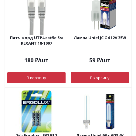
Патч-корд UTP4 cat5е 5м
Лампа Uniel JC G4 12V 35W
REXANT 18-1007
180
₽
/шт
59
₽
/шт
В корзину
В корзину
Э/п Ergolux LR03 BL2
Лампа Uniel 9Вт G23 4К