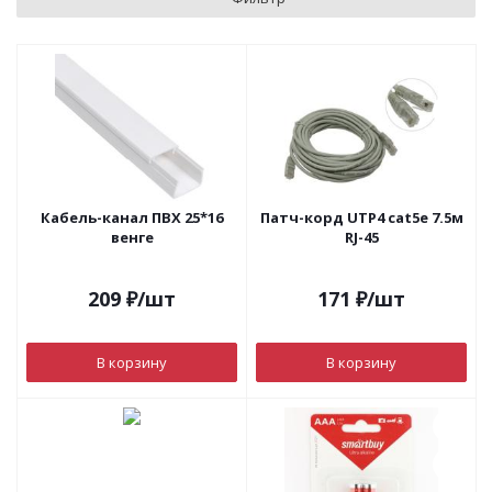
Кабель-канал ПВХ 25*16
Патч-корд UTP4 cat5е 7.5м
венге
RJ-45
209
₽
/шт
171
₽
/шт
В корзину
В корзину