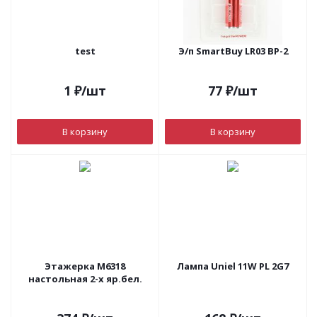
test
Э/п SmartBuy LR03 BP-2
1
₽
/шт
77
₽
/шт
В корзину
В корзину
Этажерка М6318
Лампа Uniel 11W PL 2G7
настольная 2-х яр.бел.