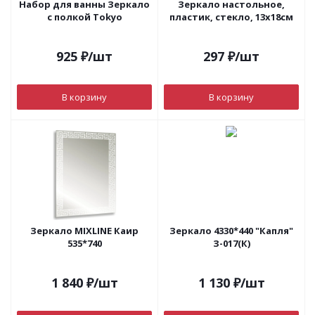
Набор для ванны Зеркало
Зеркало настольное,
c полкой Tokyo
пластик, стекло, 13х18см
925
₽
/шт
297
₽
/шт
В корзину
В корзину
Зеркало MIXLINE Каир
Зеркало 4330*440 "Капля"
535*740
З-017(К)
1 840
₽
/шт
1 130
₽
/шт