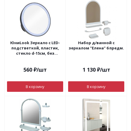
ЮниLook Зеркало с LED-
Набор д/ванной с
подстветкой, пластик,
зеркалом "Елена" 6 предм.
стекло d-15см, без
батареек.
560
₽
/шт
1 130
₽
/шт
В корзину
В корзину