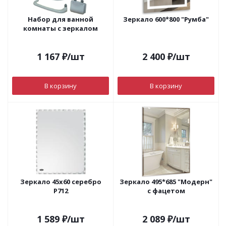
Набор для ванной
Зеркало 600*800 "Румба"
комнаты с зеркалом
1 167
₽
/шт
2 400
₽
/шт
В корзину
В корзину
Зеркало 45х60 серебро
Зеркало 495*685 "Модерн"
Р712
с фацетом
1 589
₽
/шт
2 089
₽
/шт