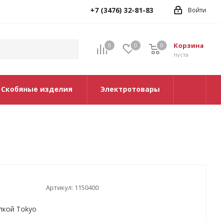
+7 (3476) 32-81-83
Войти
Корзина
0
0
0
0
пуста
Скобяные изделия
Электротовары
Артикул:
1150400
лкой Tokyo