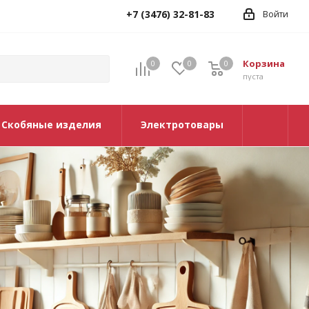
+7 (3476) 32-81-83
Войти
Корзина
0
0
0
0
пуста
Скобяные изделия
Электротовары