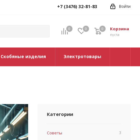
+7 (3476) 32-81-83
Войти
Корзина
0
0
0
0
пуста
Скобяные изделия
Электротовары
Категории
Советы
3