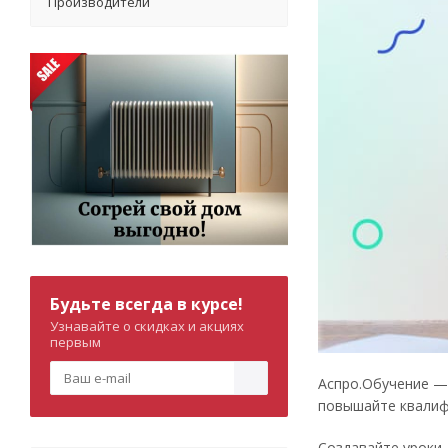
Производители
Будьте всегда в курсе!
Узнавайте о скидках и акциях
первым
Аспро.Обучение —
повышайте квалиф
Создавайте уроки,