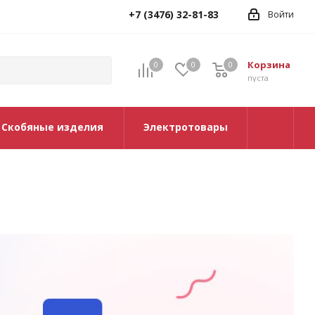
+7 (3476) 32-81-83
Войти
Корзина
0
0
0
0
пуста
Скобяные изделия
Электротовары