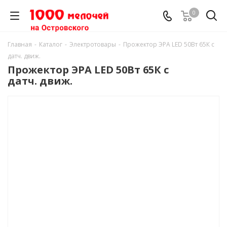
0
Главная
-
Каталог
-
Электротовары
-
Прожектор ЭРА LED 50Вт 65К с
датч. движ.
Прожектор ЭРА LED 50Вт 65К с
датч. движ.