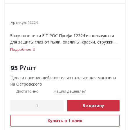
Артикул:
12224
Защитные очки FIT РОС Профи 12224 используются
для защиты глаз от пыли, окалины, краски, стружки.
Данные очки выполнены из пластика и оснащены
Подробнее
поликарбонатным стеклом толщиной 2 мм.
95
₽
/шт
Цена и наличие действительны только для магазина
на Островского
Достаточно
Нашли дешевле?
В корзину
Купить в 1 клик