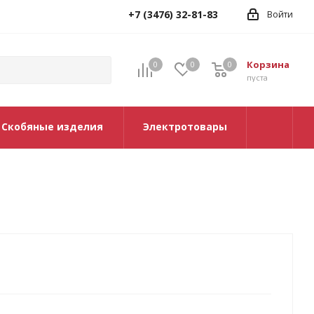
+7 (3476) 32-81-83
Войти
Корзина
0
0
0
0
пуста
Скобяные изделия
Электротовары