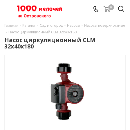
0
Главная
-
Каталог
-
Сад и огород
-
Насосы
-
Насосы поверхностные
-
Насос циркуляционный CLM 32х40х180
Насос циркуляционный CLM
32х40х180