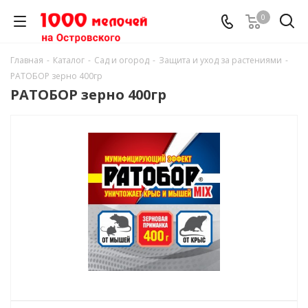
0
Главная
-
Каталог
-
Сад и огород
-
Защита и уход за растениями
-
РАТОБОР зерно 400гр
РАТОБОР зерно 400гр