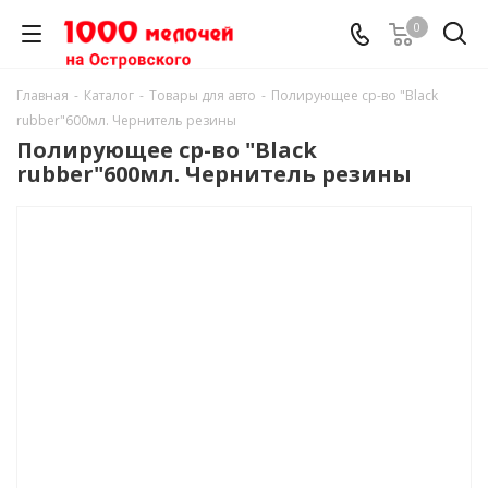
0
Главная
-
Каталог
-
Товары для авто
-
Полирующее ср-во "Black
rubber"600мл. Чернитель резины
Полирующее ср-во "Black
rubber"600мл. Чернитель резины