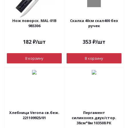
Нож поворск. MAL-01B
Скалка 40см скал400 без
985306
ручек
182
₽
/шт
353
₽
/шт
В корзину
В корзину
Хлебница Verona св.беж.
Пергамент
221109925/01
силиконез.двух/стор.
38см*8м 103508 РК