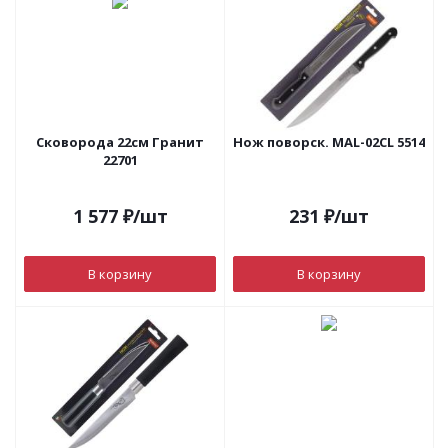
Сковорода 22см Гранит
Нож поворск. MAL-02CL 5514
22701
1 577
₽
/шт
231
₽
/шт
В корзину
В корзину