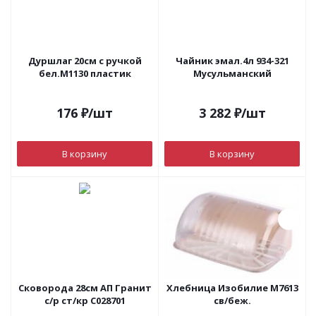
Дуршлаг 20см с ручкой
Чайник эмал.4л 934-321
бел.М1130 пластик
Мусульманский
176
₽
/шт
3 282
₽
/шт
В корзину
В корзину
Сковорода 28см АП Гранит
Хлебница Изобилие М7613
с/р ст/кр С028701
св/беж.