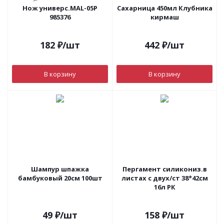
Нож универс.MAL-05P
Сахарница 450мл Клубника
985376
кирмаш
182
₽
/шт
442
₽
/шт
В корзину
В корзину
Шампур шпажка
Пергамент силикониз.в
бамбуковый 20см 100шт
листах с двух/ст 38*42см
16л РК
49
₽
/шт
158
₽
/шт