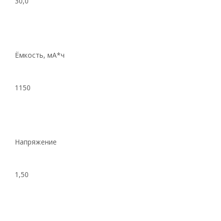
30,0
Ёмкость, мА*ч
1150
Напряжение
1,50