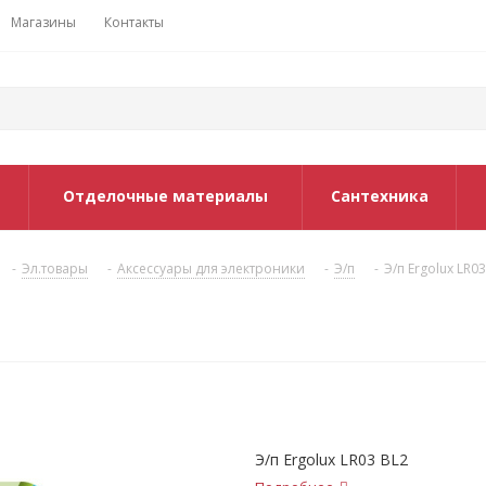
Магазины
Контакты
Отделочные материалы
Сантехника
-
Эл.товары
-
Аксессуары для электроники
-
Э/п
-
Э/п Ergolux LR0
Э/п Ergolux LR03 BL2