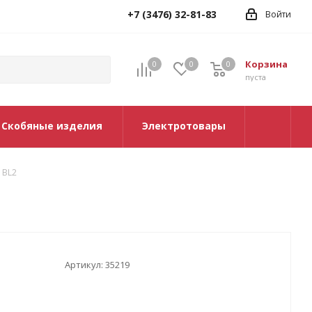
+7 (3476) 32-81-83
Войти
Корзина
0
0
0
0
пуста
Скобяные изделия
Электротовары
3 BL2
Артикул:
35219