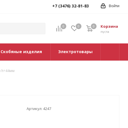
+7 (3476) 32-81-83
Войти
Корзина
0
0
0
0
пуста
Скобяные изделия
Электротовары
й h=44мм
Артикул:
4247