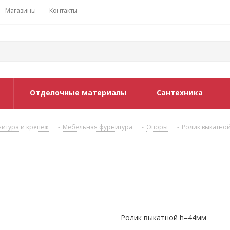
Магазины
Контакты
Отделочные материалы
Сантехника
итура и крепеж
-
Мебельная фурнитура
-
Опоры
-
Ролик выкатно
Ролик выкатной h=44мм