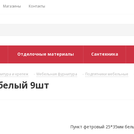
Магазины
Контакты
Отделочные материалы
Сантехника
итура и крепеж
-
Мебельная фурнитура
-
Подпятники мебельные
 белый 9шт
Пункт фетровый 25*35мм бел