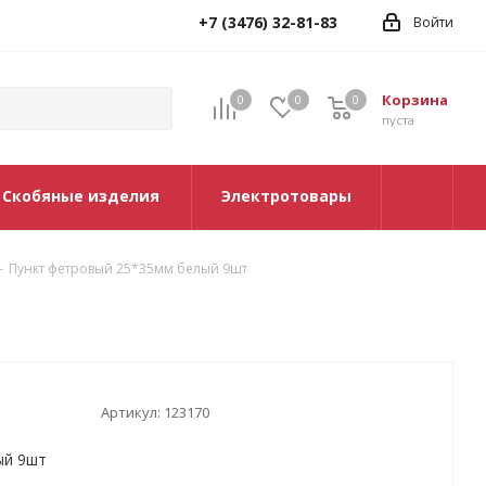
+7 (3476) 32-81-83
Войти
Корзина
0
0
0
0
пуста
Скобяные изделия
Электротовары
-
Пункт фетровый 25*35мм белый 9шт
Артикул:
123170
ый 9шт