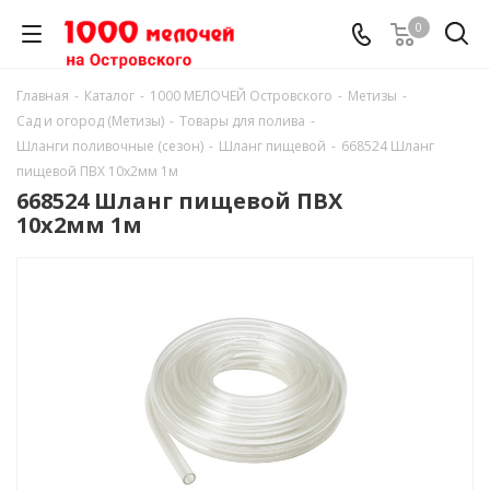
0
Главная
-
Каталог
-
1000 МЕЛОЧЕЙ Островского
-
Метизы
-
Сад и огород (Метизы)
-
Товары для полива
-
Шланги поливочные (сезон)
-
Шланг пищевой
-
668524 Шланг
пищевой ПВХ 10х2мм 1м
668524 Шланг пищевой ПВХ
10х2мм 1м