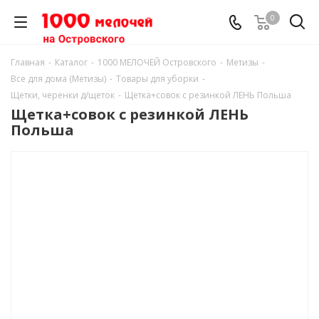
0
Главная
-
Каталог
-
1000 МЕЛОЧЕЙ Островского
-
Метизы
-
Все для дома (Метизы)
-
Товары для уборки
-
Щетки, черенки д/щеток
-
Щетка+совок с резинкой ЛЕНЬ Польша
Щетка+совок с резинкой ЛЕНЬ
Польша