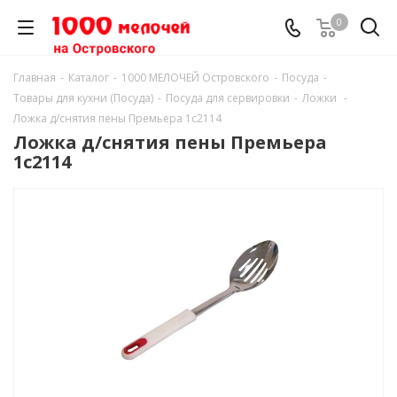
0
Главная
-
Каталог
-
1000 МЕЛОЧЕЙ Островского
-
Посуда
-
Товары для кухни (Посуда)
-
Посуда для сервировки
-
Ложки
-
Ложка д/снятия пены Премьера 1с2114
Ложка д/снятия пены Премьера
1с2114